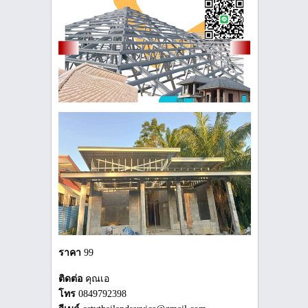
ราคา
99
ติดต่อ
คุณเอ
โทร
0849792398