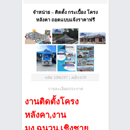
จำหน่าย – ติดตั้ง กระเบื้อง โครง
หลังคา ถอดแบบแจ้งราคาฟรี
รหัส:1096197
|
คลิก:670
รายละเอียดประกาศ
งานติดตั้งโครง
หลังคา
,งาน
มุง,ฉนวน,เชิงชาย