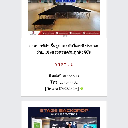
418334
ขาย:
เวทีสำเร็จรูปและบันไดเวที ประกอบ
ง่าย,แข็งแรงครบครันทุกฟังก์ชัน
ราคา : 0
ติดต่อ
: ิBillionplus
โทร
: 274544402
[อัพเดท 07/08/2026]