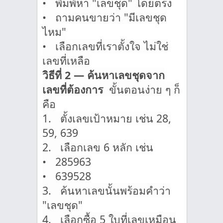
• พิมพ์หา "เลขชุด" โดยตรง
• ถามคนขายว่า "มีเลขชุด
ไหม"
• เลือกเลขที่เราตั้งใจ ไม่ใช่
เลขที่เหลือ
วิธีที่ 2 — ค้นหาเลขชุดจาก
เลขที่ต้องการ
ขั้นตอนง่าย ๆ ก็
คือ
1. ตั้งเลขเป้าหมาย เช่น 28,
59, 639
2. เลือกเลข 6 หลัก เช่น
• 285963
• 639528
3. ค้นหาเลขนั้นพร้อมคำว่า
"เลขชุด"
4. เลือกซื้อ 5 ใบที่เลขเหมือน