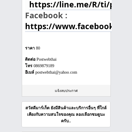
https://line.me/R/ti/p/@
Facebook :
https://www.facebook.co
ราคา
80
ติดต่อ
Postwebthai
โทร
0869879189
อีเมล์
postwebthai@yahoo.com
แจ้งลบประกาศ
สวัสดีมาร์เก็ต ยังมีสินค้าและบริการอื่นๆ ที่ใกล้
เคียงกับความสนใจของคุณ ลองเลือกชมดูนะ
ครับ..