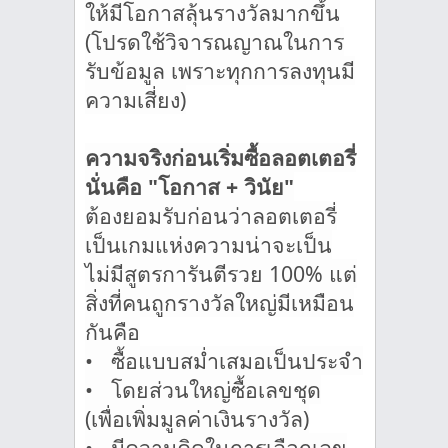
ให้มีโอกาสลุ้นรางวัลมากขึ้น
(โปรดใช้วิจารณญาณในการ
รับข้อมูล เพราะทุกการลงทุนมี
ความเสี่ยง)
ความจริงก่อนเริ่มซื้อลอตเตอรี่
นั่นคือ "โอกาส + วินัย"
ต้องยอมรับก่อนว่าลอตเตอรี่
เป็นเกมแห่งความน่าจะเป็น
ไม่มีสูตรการันตีรวย 100% แต่
สิ่งที่คนถูกรางวัลใหญ่มีเหมือน
กันคือ
• ซื้อแบบสม่ำเสมอเป็นประจำ
• โดยส่วนใหญ่ซื้อเลขชุด
(เพื่อเพิ่มมูลค่าเงินรางวัล)
• มีความคิดในการเลือกเลข