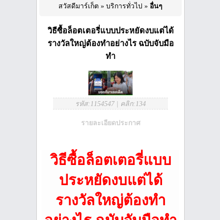
สวัสดีมาร์เก็ต
»
บริการทั่วไป
»
อื่นๆ
วิธีซื้อล็อตเตอรี่แบบประหยัดงบแต่ได้
รางวัลใหญ่ต้องทำอย่างไร ฉบับจับมือ
ทำ
รหัส:1154547
|
คลิก:134
รายละเอียดประกาศ
วิธีซื้อล็อตเตอรี่แบบ
ประหยัดงบแต่ได้
รางวัลใหญ่ต้องทำ
อย่างไร ฉบับจับมือทำ