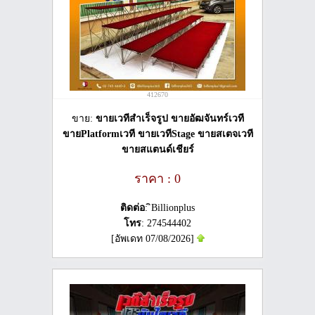
412670
ขาย:
ขายเวทีสำเร็จรูป ขายอัฒจันทร์เวที
ขายPlatformเวที ขายเวทีStage ขายสเตจเวที
ขายสแตนด์เชียร์
ราคา : 0
ติดต่อ
: ิBillionplus
โทร
: 274544402
[อัพเดท 07/08/2026]