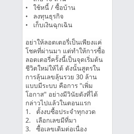
• ใช้หนี้ / ซื้อบ้าน
• ลงทุนธุรกิจ
• เก็บเงินฉุกเฉิน
อย่าให้ลอตเตอรี่เป็นเพียงแค่
โชคที่ผ่านมา แต่ทำให้การซื้อ
ลอตเตอรี่ครั้งนี้เป็นจุดเริ่มต้น
ชีวิตใหม่ให้ได้ ดังนั้นสูตรใน
การลุ้นเลขลุ้นรวย 30 ล้าน
แบบมีระบบ คือการ "เพิ่ม
โอกาส" อย่างมีวินัยดังที่ได้
กล่าวไปแล้วในตอนแรก
1. ตั้งงบซื้อประจำทุกงวด
2. เลือกเลขมีที่มา
3. ซื้อเลขเดิมต่อเนื่อง