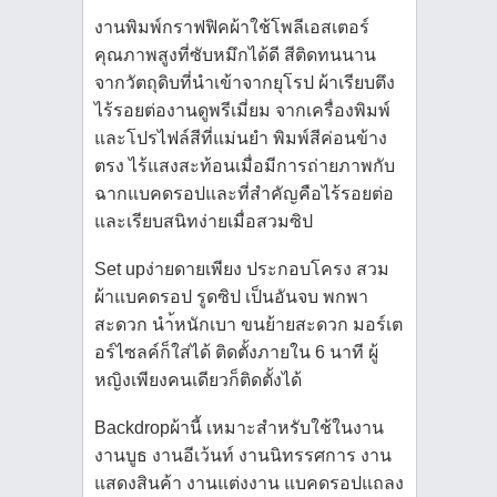
งานพิมพ์กราฟฟิคผ้าใช้โพลีเอสเตอร์
คุณภาพสูงที่ซับหมึกได้ดี สีติดทนนาน
จากวัตถุดิบที่นำเข้าจากยุโรป ผ้าเรียบตึง
ไร้รอยต่องานดูพรีเมี่ยม จากเครื่องพิมพ์
และโปรไฟล์สีที่แม่นยำ พิมพ์สีค่อนข้าง
ตรง ไร้แสงสะท้อนเมื่อมีการถ่ายภาพกับ
ฉากแบคดรอปและที่สำคัญคือไร้รอยต่อ
และเรียบสนิทง่ายเมื่อสวมซิป
Set upง่ายดายเพียง ประกอบโครง สวม
ผ้าแบคดรอป รูดซิป เป็นอันจบ พกพา
สะดวก นำ้หนักเบา ขนย้ายสะดวก มอร์เต
อร์ไซลค์ก็ใส่ได้ ติดตั้งภายใน 6 นาที ผู้
หญิงเพียงคนเดียวก็ติดตั้งได้
Backdropผ้านี้ เหมาะสำหรับใช้ในงาน
งานบูธ งานอีเว้นท์ งานนิทรรศการ งาน
แสดงสินค้า งานแต่งงาน แบคดรอปแถลง