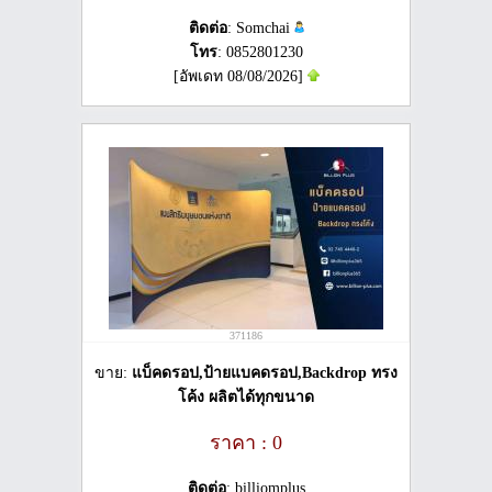
ติดต่อ
: Somchai
โทร
: 0852801230
[อัพเดท 08/08/2026]
371186
ขาย:
แบ็คดรอป,ป้ายแบคดรอป,Backdrop ทรง
โค้ง ผลิตได้ทุกขนาด
ราคา : 0
ติดต่อ
: billiomplus