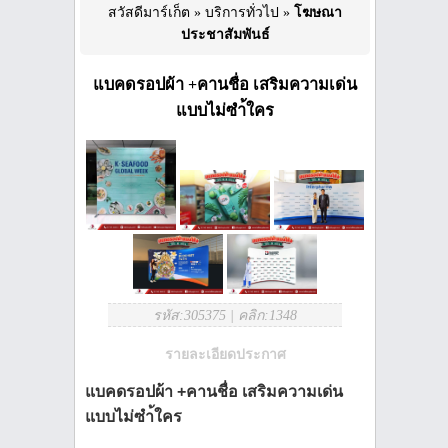
สวัสดีมาร์เก็ต
»
บริการทั่วไป
»
โฆษณา
ประชาสัมพันธ์
แบคดรอปผ้า +คานชื่อ เสริมความเด่น
แบบไม่ซำ้ใคร
รหัส:305375
|
คลิก:1348
รายละเอียดประกาศ
แบคดรอปผ้า +คานชื่อ เสริมความเด่น
แบบไม่ซำ้ใคร