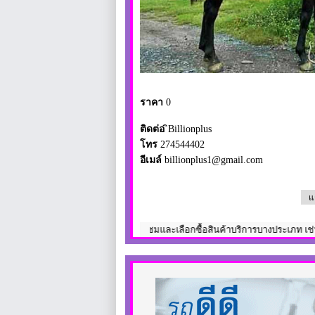
ราคา
0
ติดต่อ
ิBillionplus
โทร
274544402
อีเมล์
billionplus1@gmail.com
แ
ใช้ความระมัดระวังในการชมและเลือกซื้อสินค้าบริการบางประเภท เช่น สินค้าทางด้