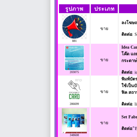
รูปภาพ
ประเภท
ลงโฆษณา
ขาย
ติดต่อ
: 
881
Idea Car
โค๊ด แถม
ขาย
กระดาษไ
ติดต่อ
: 
203075
พิมพ์บัต
ใช้เป็น
ขาย
ฟิค สถา
ติดต่อ
: 
286699
Set Fabr
ขาย
ติดต่อ
: ิ
348608