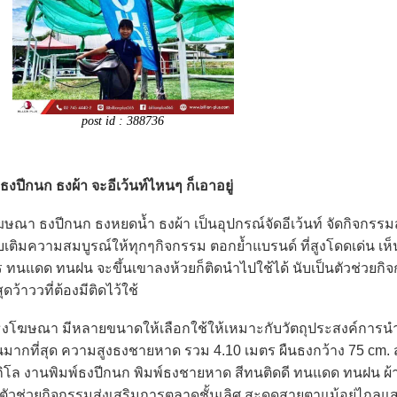
post id : 388736
กนก ธงผ้า จะอีเว้นท์ไหนๆ ก็เอาอยู่
ณา ธงปีกนก ธงหยดน้ำ ธงผ้า เป็นอุปกรณ์จัดอีเว้นท์ จัดกิจกรรม
ิมความสมบูรณ์ให้ทุกๆกิจกรรม ตอกย้ำแบรนด์ ที่สูงโดดเด่น เห็นช
แดด ทนฝน จะขึ้นเขาลงห้วยก็ติดนำไปใช้ได้ นับเป็นตัวช่วยกิจ
ดว้าววที่ต้องมีติดไว้ใช้
โฆษณา มีหลายขนาดให้เลือกใช้ให้เหมาะกับวัตถุประสงค์การน
นมากที่สุด ความสูงธงชายหาด รวม 4.10 เมตร ผืนธงกว้าง 75 cm. ส
็นกิโล งานพิมพ์ธงปีกนก พิมพ์ธงชายหาด สีทนติดดี ทนแดด ทนฝน ผ
็นตัวช่วยกิจกรรมส่งเสริมการตลาดชั้นเลิศ สะดุดสายตาแม้อยู่ไกลแ