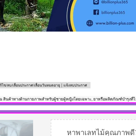
|
ก้ไข/ลบ/เลื่อนประกาศ/เลื่อนวันหมดอายุ
แจ้งลบประกาศ
านกายภาพสำหรับผู้ชายผู้หญิงโดยเฉพาะ, ยาหรือผลิตภัณฑ์บำรุงที่ไม่ผ่าน อ.ย., 
หาพาเลทไม้คุณภาพดี