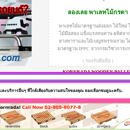
ลองเลย
พาเลทไม้กรดา
พาเลทไม้มาตรฐานส่งออก ไม้ใหม่ ไ
ไม้มือสอง แข็งแรงทนทาน ผลิตจาก
ยางพาราและไม้เบญจพรรณรวม ได้
มาตรฐาน IPPC จากกรมวิชาการเ
( รองรับมือถือ )
KORNRADA WOODEN PALLE
ค้าและบริการอื่นๆ ที่ใกล้เคียงกับความสนใจของคุณ ลองเลือกชมดูนะครับ..