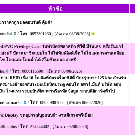
หัวข้อ
ราคาถูก ผลตอบรับดี คุ้มค่า
Somchai
/
โทร
: 0852801230 ; [อัพเดท 08/08/2026]
d PVC Privilege Card รับทำบัตรพลาสติก พีวีซี มีรันเลข หรือรันบาร์
ส่งฟรี บัตรสมาชิกแบบใส ไม่ใช่พิมพ์อิงค์เจ็ท ไม่ใช่แผ่นกรดาษเคลือบ
ข โดนแดดโดนน้ำได้ สีไม่ซึมเบลอ ส่งฟรี
idea
/
โทร
: 0880116500 ; [อัพเดท 06/08/2026]
รทาบ RFID เริ่ม 10 ใบ พิมพ์บัตรพร็อกซิมิตี้ บัตรรุ่นบาง 125 khz สำหรับ
บัตรผ่านเข้าออกกับระบบเปิดปิดประตู คอนโด อพาร์เม้นท์ บริษัท ออฟ
บัน โรงแรม ระบบบันทึกเวลาหรือรหัสข้อมูล ระบบคีย์การ์ดทั่วไป
line. artmarket
/
โทร
: 0802 988 977 ; [อัพเดท 06/08/2026]
ic Display ชุดอุปกรณ์บูธแบบผ้า งานดีเกรดพรีเมี่ยม
Billionplus /
โทร
: 274544402 ; [อัพเดท 05/08/2026]