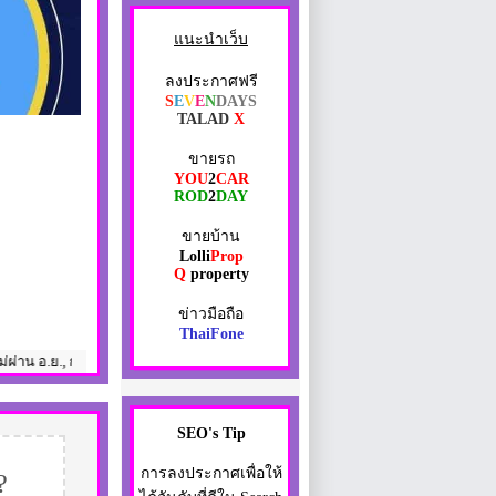
แนะนำเว็บ
ลงประกาศฟรี
S
E
V
E
N
DAYS
TALAD
X
ขายรถ
YOU
2
CAR
ROD
2
DAY
ขายบ้าน
Lolli
Prop
Q
property
ข่าวมือถือ
ThaiFone
การให้เงินกู้โดยคิดดอกเบี้ยแพงเกินจริง, การละเมิดกฎหมายหรือขัดต่อศีลธรรมอ
SEO's Tip
การลงประกาศเพื่อให้
?