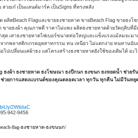
 สวยเก๋ เป็นแลนด์มาร์ค เป็นSigns ที่ทรงพลัง
ชายหาด ผลิตBeach Flagและขายธงชายหาด ขายBeach Flag ขายธง
ายธงผ้า คุณภาพดี ราคาไม่แพง ผลิตธงชายหาดด้วยวัตถุดิบที่ม
หม่ล่าสุด เสาธงชายหาดไฟเบอร์ขนาดท่อใหญ่และแข็งแรงแม้ลมจะมาแ
ตจากพลาสติกเกรดอุตสาหกรรม ทน เหนียว ไม่แตกง่าย ทนทานนับ
ไปเปลี่ยนแค่ผ้าธง แต่โครงสร้างธงชายหาดยังใช้ของเดิมได้ อะไห
h Flag ธงผ้า ธงชายหาด ธงโฆษณา ธงปีกนก ธงขนก ธงหยดน้ำ ช่วย
น ช่วยการแสดงแบรนด์ของคุณตลอดเวลา ทุกวัน ทุกคืน ไม่มีวันหยุด
ม
bit.ly/2WtidaC
095-942-9456
lio/beach-flag-ธงชายหาด-ธงขนนก/