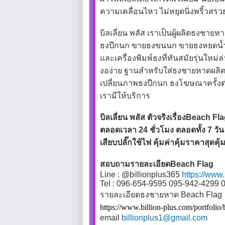
ความเคลื่อนไหว ไม่หยุดนิ่งพริ้วสรวย
บิลเลี่ยน พลัส เราเป็นผู้ผลิตธง
ธงปีกนก ขายธงขนนก ขายธงหยดน้ำ ข
และเครื่องพิมพ์ธงที่ทันสมัยรุ่นใ
งอง่าย ฐานสำหรับใส่ธงชายหาดผลิ
เปลี่ยนภาพธงปีกนก ธงโฆษณาครั้งต่อ
เรามีให้บริการ
บิลเลี่ยน พลัส ตัวจริงเรื่องBeac
ตลอดเวลา 24 ชั่วโมง ตลอดทั้ง 7 วั
เสียบปลั๊กใช้ไฟ คุ้มค่าคุ้มราคาสุดคุ้
สอบถามรายละเอียดBeach Flag
Line : @billionplus365
https://www.
Tel : 096-654-9595 095-942-4299 
รายละเอียดธงชายหาด Beach Flag
https://www.billion-plus.com/portfo
email
billionplus1@gmail.com