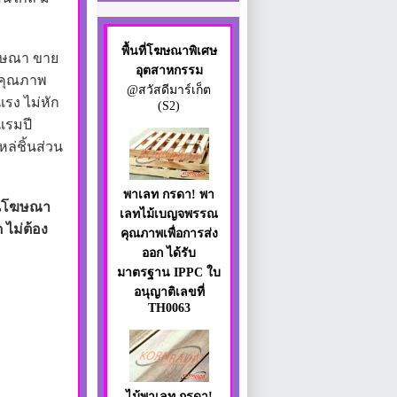
พื้นที่โฆษณาพิเศษ
โฆษณา ขาย
อุตสาหกรรม
ีคุณภาพ
@สวัสดีมาร์เก็ต
รง ไม่หัก
(S2)
แรมปี
ล่ชิ้นส่วน
พาเลท กรดา! พา
รันโฆษณา
เลทไม้เบญจพรรณ
 ไม่ต้อง
คุณภาพเพื่อการส่ง
ออก ได้รับ
มาตรฐาน IPPC ใบ
อนุญาติเลขที่
TH0063
ไม้พาเลท กรดา!