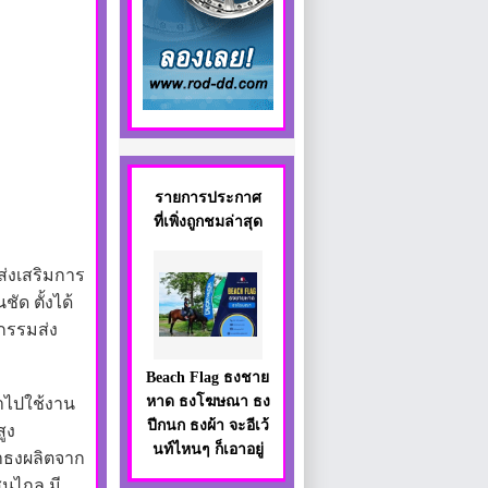
รายการประกาศ
ที่เพิ่งถูกชมล่าสุด
ส่งเสริมการ
ัด ตั้งได้
กรรมส่ง
Beach Flag ธงชาย
หาด ธงโฆษณา ธง
ำไปใช้งาน
ปีกนก ธงผ้า จะอีเว้
ูง
นท์ไหนๆ ก็เอาอยู่
้าธงผลิตจาก
สนไกล มี